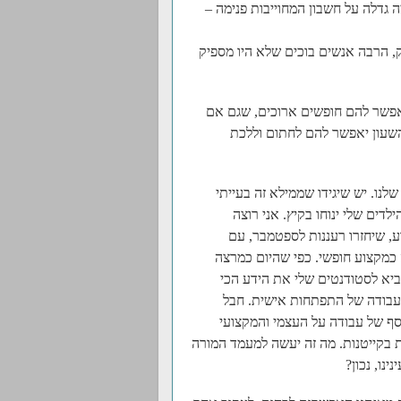
 גדלה על חשבון המחוייבות פנימה –
, הרבה אנשים בוכים שלא היו מספיק
אפשר להם חופשים ארוכים, שגם אם
השעון יאפשר להם לחתום וללכת
לנו. יש שיגידו שממילא זה בעייתי
דים שלי ינוחו בקיץ. אני רוצה
, שיחזרו רעננות לספטמבר, עם
כמקצוע חופשי. כפי שהיום כמרצה
ביא לסטודנטים שלי את הידע הכי
– עבודה של התפתחות אישית. חבל
סף של עבודה על העצמי והמקצועי
רות יעבדו עוד 3 שבועות כמדריכות בקייטנות. מה זה יעשה למעמד המורה
נו, נכון?