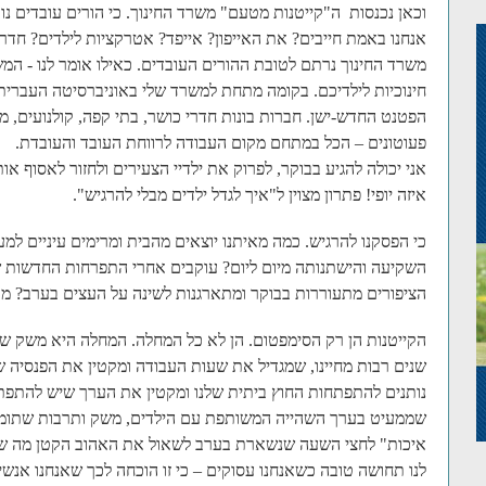
וכאן נכנסות ה"קייטנות מטעם" משרד החינוך. כי הורים עובדים נור
אנחנו באמת חייבים? את האייפון? אייפד? אטרקציות לילדים? חדר
משרד החינוך נרתם לטובת ההורים העובדים. כאילו אומר לנו - המשי
חינוכיות לילדיכם. בקומה מתחת למשרד שלי באוניברסיטה העברית 
הפטנט החדש-ישן. חברות בונות חדרי כושר, בתי קפה, קולנועים, מ
פעוטונים – הכל במתחם מקום העבודה לרווחת העובד והעובדת.
אני יכולה להגיע בבוקר, לפרוק את ילדיי הצעירים ולחזור לאסוף
איזה יופי! פתרון מצוין ל"איך לגדל ילדים מבלי להרגיש".
כי הפסקנו להרגיש. כמה מאיתנו יוצאים מהבית ומרימים עיניים למע
השקיעה והישתנותה מיום ליום? עוקבים אחרי התפרחות החדשות 
הציפורים מתעוררות בבוקר ומתארגנות לשינה על העצים בערב? מק
הקייטנות הן רק הסימפטום. הן לא כל המחלה. המחלה היא משק שמ
שנים רבות מחיינו, שמגדיל את שעות העבודה ומקטין את הפנסיה ש
נותנים להתפתחות החוץ ביתית שלנו ומקטין את הערך שיש להתפתח
שממעיט בערך השהייה המשותפת עם הילדים, משק ותרבות שתומכת
איכות" לחצי השעה שנשארת בערב לשאול את האהוב הקטן מה שלומ
לנו תחושה טובה כשאנחנו עסוקים – כי זו הוכחה לכך שאנחנו אנשי