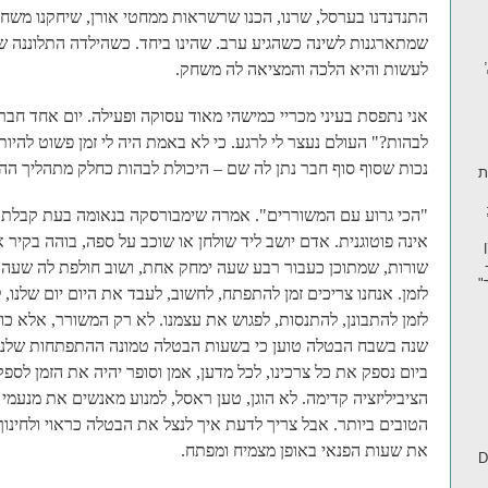
התנדנדנו בערסל, שרנו, הכנו שרשראות ממחטי אורן, שיחקנו משחקי
שמתארגנות לשינה כשהגיע ערב. שהינו ביחד. כשהילדה התלוננה 
לעשות והיא הלכה והמציאה לה משחק.
אני נתפסת בעיני מכריי כמישהי מאוד עסוקה ופעילה. יום אחד חבר
לבהות?" העולם נעצר לי לרגע. כי לא באמת היה לי זמן פשוט להיות.
נכות שסוף סוף חבר נתן לה שם – היכולת לבהות כחלק מתהליך ה
ית
"הכי גרוע עם המשוררים". אמרה שימבורסקה בנאומה בעת קבלת פ
אינה פוטוגנית. אדם יושב ליד שולחן או שוכב על ספה, בוהה בקי
יקן
שורות, שמתוכן כעבור רבע שעה ימחק אחת, ושוב חולפת לה שעה ש
ת חיפה; 2022 -
לזמן. אנחנו צריכים זמן להתפתח, לחשוב, לעבד את היום יום שלנו, ל
ביום נספק את כל צרכינו, לכל מדען, אמן וסופר יהיה את הזמן לס
הציביליזציה קדימה. לא הוגן, טען ראסל, למנוע מאנשים את מנעמי
הטובים ביותר. אבל צריך לדעת איך לנצל את הבטלה כראוי ולחינו
את שעות הפנאי באופן מצמיח ומפתח.
D