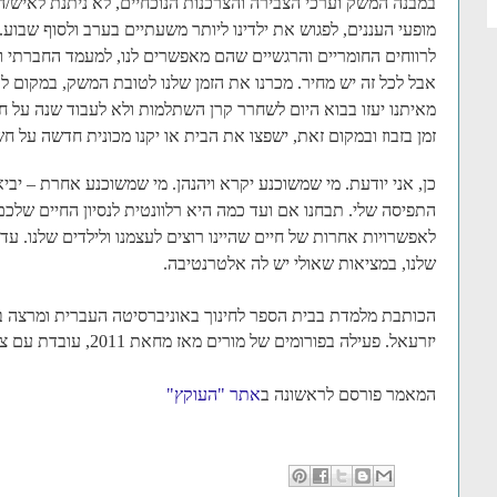
במבנה המשק וערכי הצבירה והצרכנות הנוכחיים, לא ניתנת לאיש/
מופעי העננים, לפגוש את ילדינו ליותר משעתיים בערב ולסוף שבוע
לרווחים החומריים והרגשיים שהם מאפשרים לנו, למעמד החברתי ו
אבל לכל זה יש מחיר. מכרנו את הזמן שלנו לטובת המשק, במקום 
מאיתנו יעזו בבוא היום לשחרר קרן השתלמות ולא לעבוד שנה על ח
זמן בזבוז ובמקום זאת, ישפצו את הבית או יקנו מכונית חדשה על 
כן, אני יודעת. מי שמשוכנע יקרא ויהנהן. מי שמשוכנע אחרת – יביא 
התפיסה שלי. תבחנו אם ועד כמה היא רלוונטית לנסיון החיים שלכ
לאפשרויות אחרות של חיים שהיינו רוצים לעצמנו ולילדים שלנו. עד
שלנו, במציאות שאולי יש לה אלטרנטיבה.
הכותבת
מלמדת בבית הספר לחינוך באוניברסיטה העברית ומרצה בח
יזרעאל. פעילה בפורומים של מורים מאז מחאת 2011, עובדת עם צוותים שעובדים עם נוער ועוד
המאמר פורסם לראשונה ב
אתר "העוקץ"