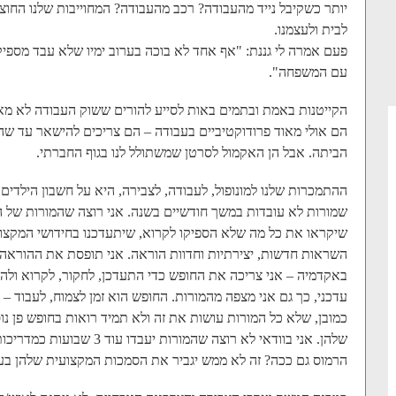
יותר כשקיבל נייד מהעבודה? רכב מהעבודה? המחוייבות שלנו החוצה
לבית ולעצמנו.
פעם אמרה לי גננת: "אף אחד לא בוכה בערוב ימיו שלא עבד מספיק
עם המשפחה".
הקייטנות באמת ובתמים באות לסייע להורים ששוק העבודה לא מ
הם אולי מאוד פרודוקטיביים בעבודה – הם צריכים להישאר עד ש
הביתה. אבל הן האקמול לסרטן שמשתולל לנו בגוף החברתי.
ההתמכרות שלנו למונופול, לעבודה, לצבירה, היא על חשבון הילדים ש
שמורות לא עובדות במשך חודשיים בשנה. אני רוצה שהמורות של היל
שיקראו את כל מה שלא הספיקו לקרוא, שיתעדכנו בחידושי המקצוע
השראות חדשות, יצירתיות וחדוות הוראה. אני תופסת את ההוראה 
באקדמיה – אני צריכה את החופש כדי התעדכן, לחקור, לקרוא ולה
עדכני, כך גם אני מצפה מהמורות. החופש הוא זמן לצמוח, לעבוד 
כמובן, שלא כל המורות עושות את זה ולא תמיד רואות בחופש פן נו
שלהן. אני בוודאי לא רוצה שהמו
הרמוס גם ככה? זה לא ממש יגביר את הסמכות המקצועית שלהן בעיני