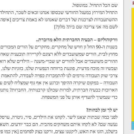
שם הכל התחיל. במונופול.
התחיל המירוץ במעגל החודשי שבסופו אנחנו זכאים לשכר, התחיל
ההשתעבדות לצרכנות של דברים שאנחנו לא באמת צריכים [איפה בכ
לשם מה אני צריכה שם בית? מלון?]
וורקוהוליזם – הבעיה החברתית הלא מדוברת..
בשנות ה-90 החל זן חדש של מחקרים. מחקרים על הורים המכו
מחוץ לבית, הורים שמשועבדים ללא רצונם לקריירה תובענית שאחרת
ההורים משועבדים אבל להורים יש שבויי-משנה – הילדים שלא רו
ועכשיו זה מוכח מדעית, פוגעת ברווחה הנפשית שלנו, בזוגיות שלנו, 
צרכי שוק העבודה גורמים לנו להתמכרות כפויה לעבודה, להתאמת 
העבודה – במקום שיקרה ההיפך וכרגע אין אף גוף שמצליח לשים 
הארוכות כבעיה חברתית, למרות שכולנו קרבנותיה
החברות? נותנות 
.
כדי שנמשיך להעדיף אותן על פני המשפחה.
יש לך זמן לבהות?
לפני כמה שבתות יצאנו ליער. לקחנו את הילדים, סיר, גיטרה, ערסל ו
נעשה שם? לא לקחו איתם משחקים מהבית. הם כבר יודעים. השאירו
בישלנו, הזנו את האש, ליקטנו עצים, זרקנו בצק לפחמים [אין כמו פ