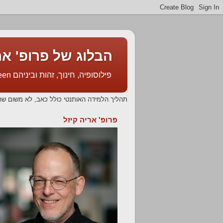
הבלוג של פרופ' אריה קיזל l's Blog
פילוסופיה, חינוך, זהות וביניהם Philosophy, Education, Identity & In Between
תהליך הלמידה האותנטי כולל כאב, לא משום שה
פרופ' אריה קיזל