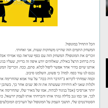
הכל התחיל במונופול.
המשחק התמים הזה שהיינו משחקות שעות, אני ואחותי.
זוכרים את המונופול? המשחק הזה עם כסף שנראה כמו אמיתי אבל 
בית ברחוב הרצל באילת, שאלוהים יודע איפה זה בדיוק, שעליו בנינ
אותנו שיום בהיר אחד אפשר ליפול לכלא. סתם, ככה. זוכרים? המש
נכנס לנו עוד כסף. למה? כי פשוט, השלמנו סיבוב.
וכמה שמחתי לקרוא ב"הדבר היה ככה" על עוד אמא שהחרימה את 
ולגלות שאני לא היחידה שעשתה את זה 
יותר אגרסיבי [
אבל בניגוד לבתיה, אמו של מאיר שלו, שהחרימה את
לכך, אני כמו גנב בלילה גנזתי אותו והברחתי אותו לעמק יזרעאל, כ
הסטודנטים שלי, תושבי העמק על המונופול ועל הערכים המובלעים ב