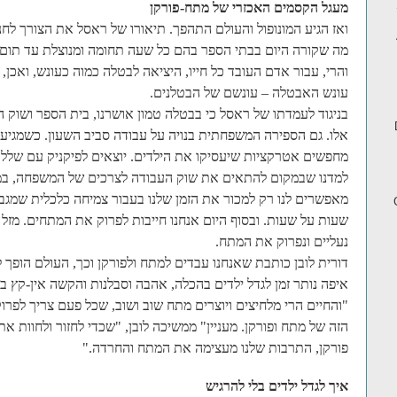
מעגל הקסמים האכזרי של מתח-פורקן
ואז הגיע המונופול והעולם התהפך. תיאורו של ראסל את הצורך לח
מה שקורה היום בבתי הספר בהם כל שעה תחומה ומנוצלת עד תום ל
והרי, עבור אדם העובד כל חייו, היציאה לבטלה כמוה כעונש, ואכן
עונש האבטלה – עונשם של הבטלנים.
בניגוד לעמדתו של ראסל כי בבטלה טמון אושרנו, בית הספר ושוק הע
אלו. גם הספירה המשפחתית בנויה על עבודה סביב השעון. כשמגיעה
מחפשים אטרקציות שיעסיקו את הילדים. יוצאים לפיקניק עם שלל
למדנו שבמקום להתאים את שוק העבודה לצרכים של המשפחה, במקו
מאפשרים לנו רק למכור את הזמן שלנו בעבור צמיחה כלכלית שמגב
שעות על שעות. ובסוף היום אנחנו חייבות לפרוק את המתחים. מזל ש
נעליים ונפרוק את המתח.
דורית לובן כותבת שאנחנו עבדים למתח ולפורקן וכך, העולם הופך 
איפה נותר זמן לגדל ילדים בהכלה, אהבה וסבלנות והקשה אין-קץ ב
"והחיים הרי מלחיצים ויוצרים מתח שוב ושוב, שכל פעם צריך לפרו
הזה של מתח ופורקן. מעניין" ממשיכה לובן, "שכדי לחזור ולחוות את
פורקן, התרבות שלנו מעצימה את המתח והחרדה."
איך לגדל ילדים בלי להרגיש