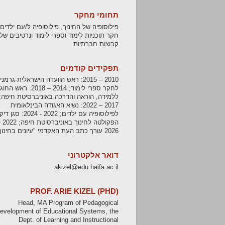
תחומי מחקר
פילוסופיה של החינוך, פילוסופיה ל/עם ילדים,
חקר תוכניות לימוד וספרי לימוד ונרטיבים של
קבוצות חברתיות
תפקידים קודמים
2010 – 2015: ראש הוועדה הישראלית-גרמנ
לחקר ספרי לימוד; 2014 – 2018: ראש החוג
ללמידה, הוראה והדרכה באוניברסיטת חיפה;
2017 – 2022: נשיא האגודה הבינלאומית
לפילוסופיה עם ילדים; 2022 - 2024: סגן ד
הפקולטה לחינוך באוניברסיט
2026 עורך כתב העת האקדמי "עיונים בחינוך"
דואר אלקטרוני
akizel@edu.haifa.ac.il
PROF. ARIE KIZEL (PHD)
Head, MA Program of Pedagogical
evelopment of Educational Systems, the
Dept. of Learning and Instructional