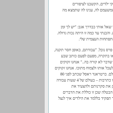
 ילדים, הקשבנו לציפורים
שמשעמם לה, ענינו לה שתמצא מה
 שאל אותי כבדרך אגב: "יש לך זמן
 והבנתי עד כמה זו היתה נכות גדולה.
התפתחות העצמית שלי.
רס נובל. "עבודתם, באופן חסר תקנה,
ר או בתקרה, מפעם לפעם כותב שבע
דבר לא קורה בה.." אנחנו זקוקים
עכל אותו ולצמוח מתוכו. אנחנו זקוקים
לזמן להתבונן, להתנסות, לפגוש את עצמנו. לא רק המשורר, אלא כולם. ברטראנד ראסל שכתב לפני 80
שנה בשבח הבטלה טוען כי בשעות הבטלה טמונה ההתפתחות שלנו כתרבות – בעולם של 4 שעות עבודה
פק את סקרנותם ולהצעיד את
 הבטלה שכן זו כוללת את הדברים
ך תפקיד בללמד את הילדים איך לנצל