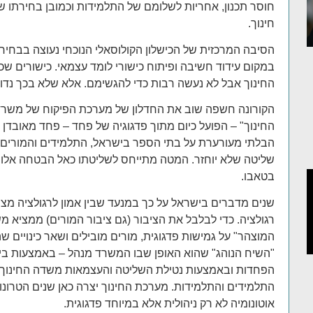
חוסר תכנון, אחריות לשלומם של התלמידות וכמובן בחירתו ש
חינוך.
הסיבה המרכזית של הכישלון הקולוסאלי הנוכחי נעוצה בבחירת 
במקום עידוד חשיבה ופיתוח כישורי לומד עצמאי. כישורים 
החינוך אבל לא נעשה רבות כדי להגשימם. אלא שלא בכך נדון 
הקורונה חשפה שוב את החדלון של מערכת הפיקוח של משרד
החינוך" – הפועל כיום מתוך פדגוגיה של פחד – פחד מאובדן
הבלתי מעורערת על בתי הספר בישראל, התלמידים והמורים
שליטה שלא יוחזר. המטה מתייחס לשליטתו כאל הבטחה אלוה
בטאבו.
שנים מדברים בישראל על כך במנעד שבין אמון לרגולציה מצ
רגולציה. כדי לבלבל את הציבור (גם ציבור המורים) ממציא 
המוצהר" על גמישות פדגוגית, מורים מובילים ושאר כינויים ש
"השיח הנוהג" שהוא האופן שבו המשרד מנהל – באמצעות בי
הפחדות ובאמצעות נטילת השליטה והעצמאות משדה החינוך –
התלמידים והתלמידות. מערכת החינוך יצרה כאן שנים הטרו
אוטונומיה לא רק ניהולית אלא במיוחד פדגוגית.