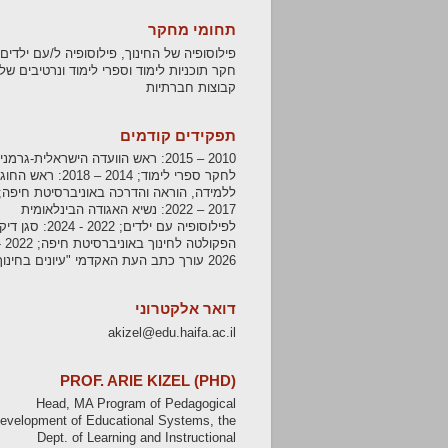
תחומי מחקר
פילוסופיה של החינוך, פילוסופיה ל/עם ילדים,
חקר תוכניות לימוד וספרי לימוד ונרטיבים של
קבוצות חברתיות
תפקידים קודמים
2010 – 2015: ראש הוועדה הישראלית-גרמנ
לחקר ספרי לימוד; 2014 – 2018: ראש החוג
ללמידה, הוראה והדרכה באוניברסיטת חיפה;
2017 – 2022: נשיא האגודה הבינלאומית
לפילוסופיה עם ילדים; 2022 - 2024: סגן ד
הפקולטה לחינוך באוניברסיט
2026 עורך כתב העת האקדמי "עיונים בחינוך"
דואר אלקטרוני
akizel@edu.haifa.ac.il
PROF. ARIE KIZEL (PHD)
Head, MA Program of Pedagogical
evelopment of Educational Systems, the
Dept. of Learning and Instructional