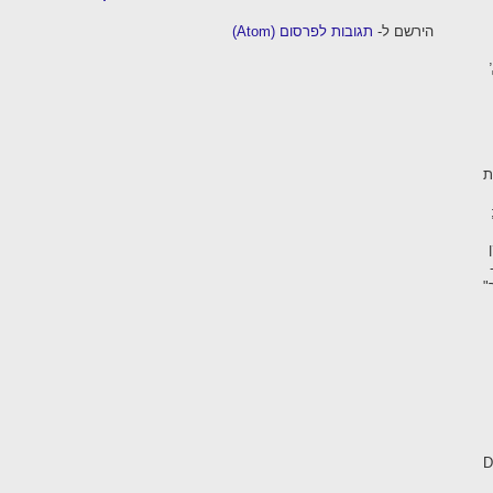
הירשם ל-
תגובות לפרסום (Atom)
ית
יקן
ת חיפה; 2022 -
D