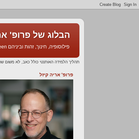
הבלוג של פרופ' אריה קיזל l's Blog
פילוסופיה, חינוך, זהות וביניהם Philosophy, Education, Identity & In Between
תהליך הלמידה האותנטי כולל כאב, לא משום שה
פרופ' אריה קיזל