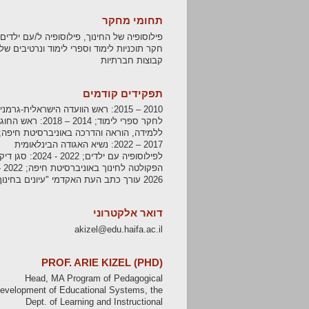
תחומי מחקר
פילוסופיה של החינוך, פילוסופיה ל/עם ילדים,
חקר תוכניות לימוד וספרי לימוד ונרטיבים של
קבוצות חברתיות
תפקידים קודמים
2010 – 2015: ראש הוועדה הישראלית-גרמנ
לחקר ספרי לימוד; 2014 – 2018: ראש החוג
ללמידה, הוראה והדרכה באוניברסיטת חיפה;
2017 – 2022: נשיא האגודה הבינלאומית
לפילוסופיה עם ילדים; 2022 - 2024: סגן ד
הפקולטה לחינוך באוניברסיט
2026 עורך כתב העת האקדמי "עיונים בחינוך"
דואר אלקטרוני
akizel@edu.haifa.ac.il
PROF. ARIE KIZEL (PHD)
Head, MA Program of Pedagogical
evelopment of Educational Systems, the
Dept. of Learning and Instructional