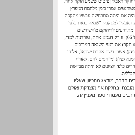
החוקר ראבקין ציטוט ששמע חוקר אחר,
הסטודנטים אמרו בזמן מלחמת המפרץ
ה היה אם היתה מתרחשת עכשיו מתקפה
הם את מסכות הגז" (עמ' 66). ומכאן מגיע ראבקין למסקנה: "שנאה כזאת כלפי
 מתוודעים לריחוקם מ'השורשים
היהודים' ורוצים להתקרב אליהם, מחפשים אותם דווקא בדת". (עמ' 66). זו רק דוגמא אחת, טורדנית למדי,
לא חקר) את רגעי השנאה המרובים
וניהן) אשר, בשם אהבת ישראל, אלוהי
מנא לצלן) ומייחסים להם, לאורח
ים כלפי הציונים לא היתה מביישת
הכללית.
ת הדבר, מודאג מהכיוון שאליו
 מובנת ובחלקה אף מוצדקת ואולם
רבים מעמודי ספר מעניין זה.