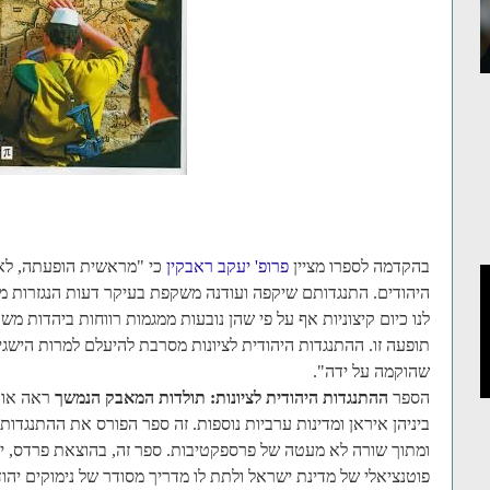
בהקדמה לספרו מציין
פרופ' יעקב ראבקין
כי "מראשית הופעתה, לא 
היהודים. התנגדותם שיקפה ועודנה משקפת בעיקר דעות הנגזרות מ
לנו כיום קיצוניות אף על פי שהן נובעות ממגמות רווחות ביהדות מש
תופעה זו. ההתנגדות היהודית לציונות מסרבת להיעלם למרות הישגי
שהוקמה על ידה".
הספר
ההתנגדות היהודית לציונות: תולדות המאבק הנמשך
ביניהן איראן ומדינות ערביות נוספות. זה ספר הפורס את ההתנגדות
ומתוך שורה לא מעטה של פרספקטיבות. ספר זה, בהוצאת פרדס, יכ
פוטנציאלי של מדינת ישראל ולתת לו מדריך מסודר של נימוקים יהו