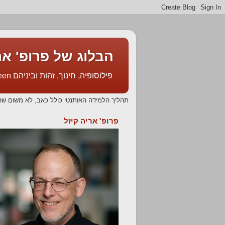
הבלוג של פרופ' אריה קיזל l's Blog
פילוסופיה, חינוך, זהות וביניהם Philosophy, Education, Identity & In Between
תהליך הלמידה האותנטי כולל כאב, לא משום שה
פרופ' אריה קיזל