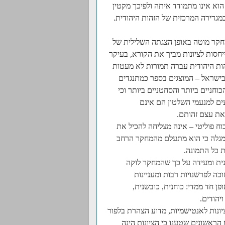
הוא אינו מתמודד איתה ולפיכך מקטין
גדירה המרכזית של הזהות היהודית.
המחקר מוטה באופן הצגתה השלילית של
חסות לציונות מביך את הקורא, בעיקר
ות היהודית עברה תמורות לא מעטות
ישראל – המוצגים בספר כמתנגדים
חניים ביותר והסחטניים ביותר וכי
ים למנעמי השלטון הם אינם
את עצם זהותם.
ח פוליטי – אינה מצליחה להכיל את
מגלה כי הוא מתעלם מהמחקר הרחב
ת כל התמונה.
ית ומעידה על כך שהמחקר לוקה
כה לפרשנויות רבות ומעניינות
ן חד ממדי: כוחנית, כובשנית,
ויהודים.
ונות לאנטישמיות, מדוע הצהרת בלפור
 הראשונים שטענו כי הציונות הינה