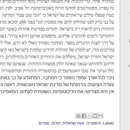
במקרה אחר, כדי להוכיח את השנאה הציונית כלפי החרדים מגייס 
נח עפרון, מסטודנטים למדעי הרוח באוניברסיטת תל אביב. לפיו, 
בעת שנפלו טילים עיראקיים על ישראל כי "הכי טוב עבור המדינ
על בני ברק לפני שחילקו ל
היהדות ניתן לראות רק בישראל. יהודים במדינות אחרות כאשר הם
על דרך הצגת הדברים בספר. המחבר מסתיר (אולי לא יודע, אולי 
(מרובים מדי, יש לומר) של קהילות חרדים שלמות בישראל (או קיצ
ישראל ותורת ישראל, מקללים את היהודים האחרים (החילוניים, רח
חייהם ולזהותם שנאה שאינה חלק ממצוות היהדות. שנאתם של החרד
כלל ועיקר את טובי האנטישמיים בהיסטוריה היהודית ובהיסטוריה 
ניכר לכל אורך עמודי הספר כי המחבר, המתוודע על כך באחרי
צעדה הציונות, בדמותה של מדינת ישראל העכשווית. דאגה זו
אין היא מצדיקה את הדיכוטומיות, השטחית לעתים, המאפיינת 
Labels:
היסטוריה
,
זהות ישראלית
,
יהדות
,
ספרים