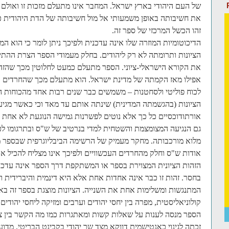
של העם היהודי בארץ ישראל. המחבר אינו מתעלם מזכות זו ואולם 
את חשיבותה באופן משמעותי אל מול חשיבותה של הדת היהודית כמ
זהו הכשל המרכזי של ספר זה.
הדיכוטומיות המוזרה שלו אינה עדכנית ולפיכך ניתן לומר כי הוא 
הציונות ותרומתה לא רק ליהודים. בחלק מעמודי הספר הצרת ההתיי
את הקורא הישראלי-ציוני. הספר מתעלם כמעט לחלוטין מכך שהזה
אפילו מאז הקמתה של מדינת ישראל. הוא מתעלם מכך שהחרדים ב
לכוח פוליטי ולסחטנות – משמשים כבר שנים רבות אחד מהכוחות הכו
הציונות (בהגשמתה המדינית) שינתה אותם עד מאד וכי כאשר מגיע
אורתודוכסיים כל כך אלא נוטים לפשרנות גמישה הנוגעת לא אחת 
גם הנגיעה המצומצמת והשטחית למדי בנרטיב של ש"ס ובתרגומו לכו
מלוא מורכבותה. מחקר מעמיק של הרשימה הביבליוגרפית שבספר 
אודות ש"ס וחלק מהחרדים העכשוויים ולפיכך אינו מצליח להכיל א
הזהות הציונית המצוירת בספר או המשתקפת דרך הספר אינה עדכנ
בחסר. זהות זו כבר אינה אחדות אחת אלא היא דינמית והיברידית וזו
המתנגשות ומשלימות אחת את השנייה. הציונות מוצגת בספר זה באופ
קולוניאליסטית, מפרה בין יחסי יהודים וערבים ומזיקה ליחסי יהודים 
הספר מנסה לענות על שאלות קשות ומאתגרות כמו מה הקשר בין צי
זכתה לגינוי כאנטישמית דווקא מצד שר יהודי בקבינט הבריטי, מדוע