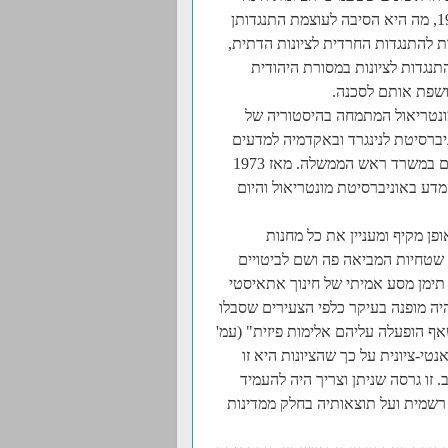
גזענית היו רבנים והוגים יהודיים, זמן רב לפני שהחליט האו"ם ב-1975, מה היא הסיבה לעוצמת התנגדותן
ת להתנגדות החרדית לציונות הדתית,
תנגדות לציונות במסורת היהודית
חושפת אותם לסכנה.
מונטריאול המתמחה בהיסטוריה של
ניברסיטת לנינגרד ובאקדמיה למדעים
במוסקבה, היגר לירושלים ב-1973 והועסק בין היתר בקליטת מדענים במשרד ראש הממשלה. מאז 1973
המדע באוניברסיטת מונטריאול והיום
ן מקיף ומעניין את כל מחנות
שטחיות המביאה פה ושם לביטויים
תימן מסע אמיתי של חינוך אתאיסטי
יה מופנה בעיקר כלפי הצעירים שסבלו
אף הופעלה עליהם אלימות פיזית" (עמ'
י-ציונית על כך שהציונות היא זו
. זו גרסה שניתן וצריך היה להעמיד
 רשמית ועל תוצאותיה בחלק ממדינות