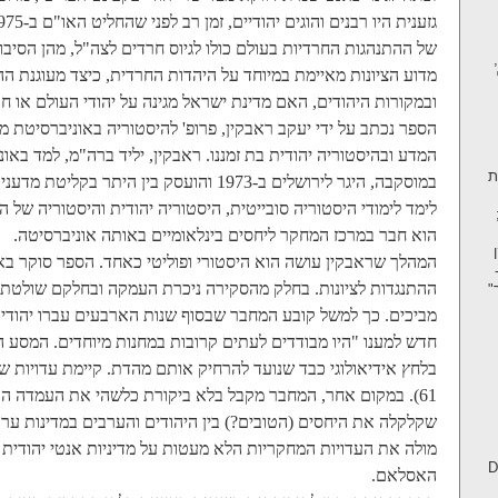
של ההתנהגות החרדיות בעולם כולו לגיוס חרדים לצה"ל, מהן הסיבו
מדוע הציונות מאיימת במיוחד על היהדות החרדית, כיצד מעוגנת הה
ובמקורות היהודים, האם מדינת ישראל מגינה על יהודי העולם או 
הספר נכתב על ידי יעקב ראבקין, פרופ' להיסטוריה באוניברסיטת 
המדע ובהיסטוריה יהודית בת זמננו. ראבקין, יליד ברה"מ, למד באו
ית
לימד לימודי היסטוריה סובייטית, היסטוריה יהודית והיסטוריה של 
הוא חבר במרכז המחקר ליחסים בינלאומיים באותה אוניברסיטה.
יקן
המהלך שראבקין עושה הוא היסטורי ופוליטי כאחד. הספר סוקר באופ
ת חיפה; 2022 -
ההתנגדות לציונות. בחלק מהסקירה ניכרת העמקה ובחלקם שולטת 
מביכים. כך למשל קובע המחבר שבסוף שנות הארבעים עברו יהודי 
חדש למענו "היו מבודדים לעתים קרובות במחנות מיוחדים. המסע ה
בלחץ אידיאולוגי כבד שנועד להרחיק אותם מהדת. קיימת עדויות ש
61). במקום אחר, המחבר מקבל בלא ביקורת כלשהי את העמדה האנט
שקלקלה את היחסים (הטובים?)
בין היהודים והערבים במדינות ערב
מולה את העדויות המחקריות הלא מעטות על מדיניות אנטי יהודית
D
האסלאם.