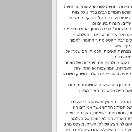
ונות: תנועה לשחרור לאומי או תנועה
קראו חומרים רבים בנידון. כל צוות
יוניות וערביות וכו'. וכך קיימו משחק
ים, הערות ביניים וכו'.
וגשו למשתתפים חומרים על מלחמת 1948/ מלחמת השחרור/ הנכבה מתוך החוברת ללמוד
ר, (פרויקט פריים, 2005), חוברת המציגה את שני הנרטיבים – הפלסטיני
כים לבחור קטע מתוך החומר ולהפוך
גוף ראשון.
 מבחינת האיכות והכמות. הם שמרו על
 מהצדדים.
 לנסות ולהבין את העמדות של האחר,
 העמדות, המחשבות או התחושות
מפתיה נראו ניצנים כאלה: משחק משכנע
התיכון בהווה שבה המשתתפים חזרו
זאת היית החשובה מאוד מכיוון
תהליך המואץ והאינטנסיבי שעברו
 של המידע החדש אשר אמורים היו
, מסורתיות ורשמיות, כגון: הם רוצים
יש לנו רק מדינה אחת/ הם לא רוצים שלום/ למה
ד מהם לה הציג שאלה/ הערה/ משפט מהם
מות ...כאילו לא התרחשה למידה כיוון