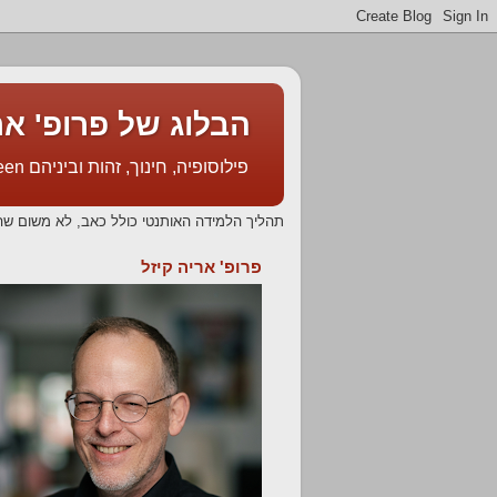
הבלוג של פרופ' אריה קיזל l's Blog
פילוסופיה, חינוך, זהות וביניהם Philosophy, Education, Identity & In Between
תהליך הלמידה האותנטי כולל כאב, לא משום שה
פרופ' אריה קיזל