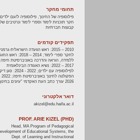
תחומי מחקר
פילוסופיה של החינוך, פילוסופיה ל/עם ילדים,
חקר תוכניות לימוד וספרי לימוד ונרטיבים של
קבוצות חברתיות
תפקידים קודמים
2010 – 2015: ראש הוועדה הישראלית-גרמנ
לחקר ספרי לימוד; 2014 – 2018: ראש החוג
ללמידה, הוראה והדרכה באוניברסיטת חיפה;
2017 – 2022: נשיא האגודה הבינלאומית
לפילוסופיה עם ילדים; 2022 - 2024: סגן ד
הפקולטה לחינוך באוניברסיט
2026 עורך כתב העת האקדמי "עיונים בחינוך"
דואר אלקטרוני
akizel@edu.haifa.ac.il
PROF. ARIE KIZEL (PHD)
Head, MA Program of Pedagogical
evelopment of Educational Systems, the
Dept. of Learning and Instructional