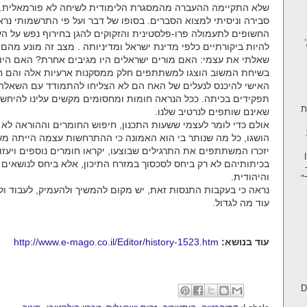
שלא התקיימה ההעברה מהמסגרת הלימודית לשיחה לא פורמאלית. 
סבירה וניסיתי למצוא הסברים. בסופו של דבר ועל פי התרשמותי נר
החשופים לתעמולה פרו-פלסטינית והזקוקים להגן בחירוף נפש על 
להיות ביקורתיים כלפי מדינת ישראל ומדיניותה . מצב זה מונע מהם
שאלתי את עצמי: האם מורים ישראלים היו מגיבים אחרת? האם היו
בשיחת המשוב הוצגו למשתתפים חלק ממסקנות ארעיות אלה והם חיז
האישי להיכנס לנעלים של האח הם לא הצליחו להתמודד עם השאלה 
תפקידים בכיתה. ככל הנראה חומות ומחסומים מקשים עלינו להיח
ית
שאינם שותפים לנרטיב שלנו.
אולם כדי לומר לעצמי ששעות התכנון, חיפוש החומרים וההוראה לא ה
הושגו, כל מה שנותר בי הוא האמונה כי ההתרחשות עצמה הייתה מ
יזכרו המשתתפים את התרגילים שבוצעו, יקראו חומרים נוספים ויעז
יקן
בכיתותיהם לא רק ביחס לסכסוך במזרח התיכון, אלא ביחס לנושאים
ת חיפה; 2022 -
והיהודית.
נראה כי בעקבות התנסות זאת, יש מקום להמשיך ולהעמיק, לעבוד ול
עוד מה לגדול.
עוד בנושא:
http://www.e-mago.co.il/Editor/history-1523.htm
D