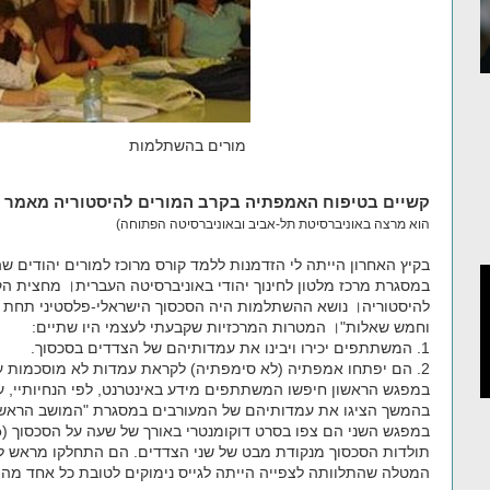
מורים בהשתלמות
קשיים בטיפוח האמפתיה בקרב המורים להיסטוריה
מאמר או
הוא מרצה באוניברסיטת תל-אביב ובאוניברסיטה הפתוחה)
בקיץ האחרון הייתה לי הזדמנות ללמד קורס מרוכז למורים יהודים שה
במסגרת מרכז מלטון לחינ
להיסטוריה। נושא ההשתלמות היה הסכסוך הישראלי-פלסטיני תח
וחמש שאלות"। המטרות המרכזיות שקבעתי לעצמי היו שתיים:
1. המשתתפים יכירו ויבינו את עמדותיהם של הצדדים בסכסוך.
2. הם יפתחו אמפתיה (לא סימפתיה) לקראת עמדות לא מוסכמות עליהם.
במפגש הראשון חיפשו המשתתפים מידע באינטרנט, לפי הנחיותיי, על
בהמשך הציגו את עמדותיהם של המעורבים במסגרת "המושב הראשון
תולדות הסכסוך מנקודת מבט של שני הצדדים. הם התחלקו מראש לש
המטלה שהתלוותה לצפייה הייתה לגייס נימוקים לטובת כל אחד מה