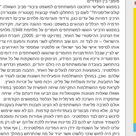
פומבי בין הצדדים.
במפגש השלישי התכוננו המשתתפים למשפט ציבורי סביב השאלה "הצי
קולוניאליסטית?” לשם כך התחלקו לשתי קבוצות (קטגוריה וסנגוריה) ו
הרכיב דמויות של עדים כגון, נרדפי פוגרומים/ פלחים ערבים/ דמויות צ
הדמיה לפי הכללים הנהוגים במשפט: נאומי ההגנה ותביעה, חקירות עד
במפגש הרביעי ה
את הנרטיב ההיסטורי של האח
והישראלי – זה לצד זה. הם שוב התחלקו לשני מחנות והפעם היו צרי
אותו לסיפור אישי של נער ישראלי או פלסטיני שמספר על האירועים ב
יש לציין שבכל ההזדמנויות החומרים שהוגשו למשתתפים היו דומים
הסימטריה וריכזו את מיטב המידע, הנימוקים וההשקפות של כל אחד
בהתחשב בעובדה שהמשתתפים היו כולם יהודים, המאמץ הנדרש היה
הפלסטיני, באמצעות הכניסה לנעלים של האחר, ההבנה מבפנים של
שלהם. ואכן, במהלך ההשתלמות והפעילויות השונות שכוונו לעורר א
של התובעת, עדות מוצלחת של פליט, ויכוח סוער על זכויות הארץ.
לקראת סוף ההשתלמות התקיימה שיחה חופשית על הסכסוך במזרח 
ושאלו שאלות מגוונות ואקטואליות וגם הביעו את דעתם עליו. שיחה 
שתפקדה היה הערכה לא פורמלית של הנלמד במפגשים הקודמים.
אולם למרבה פליאתי המשתתפים לא הציגו תובנות חדשות בעקבות ה
קודם, אלא נותרו מבוצרים בעמדותיהם קודמות. הם לא עשו שימוש
לרכוש ביחס לצד הפלסטיני. הם חזרו לאותן אמירות מוכרות ומוסכמות
להשמיד אותנו/ יש להם 23 מדינות אחרות ללכת אליהן/ 
עלינו לוותר על השטחים/ ירדן היא המדינה הפלסטינית...) אף אח
ניתן היה לחוש שינוי כלשהו אשר יעיד על מה שהתרחש במהלך ההשתל