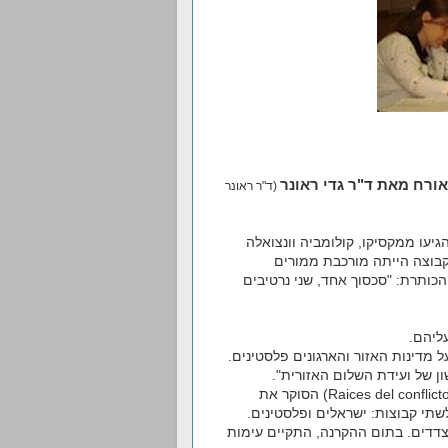
רח מאת ד"ר גדי ראונר
(ד"ר ראונר
גיעו ממקסיקו, קולומביה וונצואלה
וך יהודי באוניברסיטה העברית। מחצית הקבוצה הייתה מורכבת ממורים
ת הכותרת: "סכסוך אחד, שני נרטיבים
 מדינות האזור והארגונים פלסטינים.
 של ועידת השלום האזורית".
במפגש השני הם צפו בסרט דוקומנטרי באורך של שעה על הסכסוך (Raices del conflicto) הסוקר את
תי קבוצות: ישראלים ופלסטינים.
צדדים. בתום ההקרנה, התקיים עימות