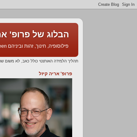
אריה קיזל Prof. Arie Kizel's Blog
פילוסופיה, חינוך, זהות וביניהם Philosophy, Education, Identity & In Between
שהיציאה מאשליה אל הכרה לעולם מלווה בקושי.
פרופ' אריה קיזל